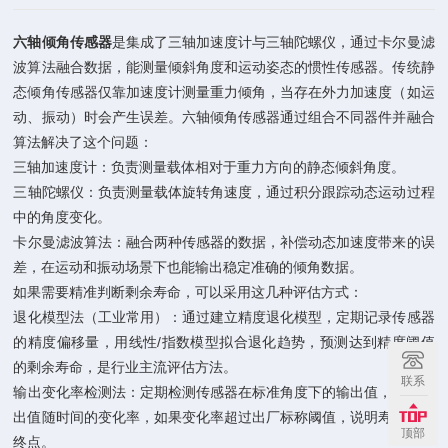
六轴倾角传感器‌
是集成了三轴加速度计与三轴陀螺仪，通过卡尔曼滤
波算法融合数据，能测量倾斜角度和运动姿态的惯性传感器。传统静
态倾角传感器仅靠加速度计测量重力倾角，当存在外力加速度（如运
动、振动）时会产生误差。六轴倾角传感器通过组合不同器件并融合
算法解决了这个问题：
‌三轴加速度计‌：负责测量载体相对于重力方向的静态倾斜角度。
‌三轴陀螺仪‌：负责测量载体旋转角速度，通过积分跟踪动态运动过程
中的角度变化。
‌卡尔曼滤波算法‌：融合两种传感器的数据，补偿动态加速度带来的误
差，在运动和振动场景下也能输出稳定准确的倾角数据。
如果需要精准判断剩余寿命，可以采用这几种评估方式：
‌退化模型法（工业常用）‌：通过建立精度退化模型，定期记录传感器
的精度偏移量，用线性/指数模型拟合退化趋势，预测达到精度阈值
的剩余寿命，是行业主流评估方法。
联系
‌输出变化率检测法‌：定期检测传感器在标准角度下的输出值，计算输
出值随时间的变化率，如果变化率超过出厂标称阈值，说明寿命接近
顶部
终点。