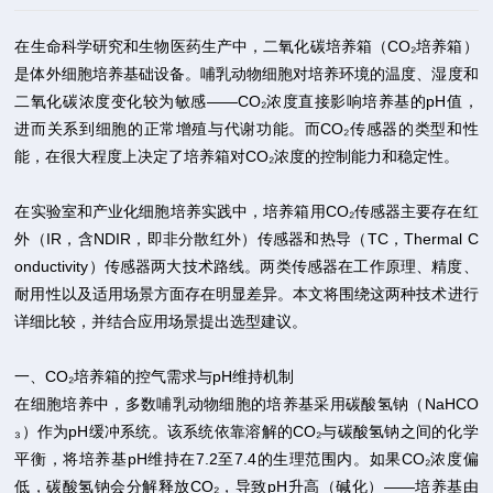
在生命科学研究和生物医药生产中，二氧化碳培养箱（CO₂培养箱）
是体外细胞培养基础设备。哺乳动物细胞对培养环境的温度、湿度和
二氧化碳浓度变化较为敏感——CO₂浓度直接影响培养基的pH值，
进而关系到细胞的正常增殖与代谢功能。而CO₂传感器的类型和性
能，在很大程度上决定了培养箱对CO₂浓度的控制能力和稳定性。
在实验室和产业化细胞培养实践中，培养箱用CO₂传感器主要存在红
外（IR，含NDIR，即非分散红外）传感器和热导（TC，Thermal C
onductivity）传感器两大技术路线。两类传感器在工作原理、精度、
耐用性以及适用场景方面存在明显差异。本文将围绕这两种技术进行
详细比较，并结合应用场景提出选型建议。
一、CO₂培养箱的控气需求与pH维持机制
在细胞培养中，多数哺乳动物细胞的培养基采用碳酸氢钠（NaHCO
₃）作为pH缓冲系统。该系统依靠溶解的CO₂与碳酸氢钠之间的化学
平衡，将培养基pH维持在7.2至7.4的生理范围内。如果CO₂浓度偏
低，碳酸氢钠会分解释放CO₂，导致pH升高（碱化）——培养基由